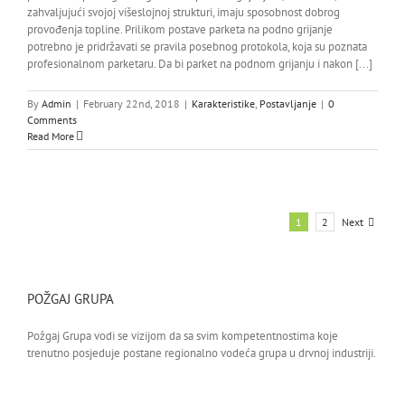
zahvaljujući svojoj višeslojnoj strukturi, imaju sposobnost dobrog
provođenja topline. Prilikom postave parketa na podno grijanje
potrebno je pridržavati se pravila posebnog protokola, koja su poznata
profesionalnom parketaru. Da bi parket na podnom grijanju i nakon [...]
By
Admin
|
February 22nd, 2018
|
Karakteristike
,
Postavljanje
|
0
Comments
Read More
Next
1
2
POŽGAJ GRUPA
Požgaj Grupa vodi se vizijom da sa svim kompetentnostima koje
trenutno posjeduje postane regionalno vodeća grupa u drvnoj industriji.