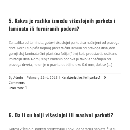
5. Kakva je razlika između višeslojnih parketa i
laminata ili furniranih podova?
Za razliku od laminata, gotovi višeslojni parketi su načinjeni od pravoga
drva. Gornji sloj višeslojnog parketa čini lamela od pravoga drva, dok
gornji sloj laminata čini plastična folija (film) koja predstavlja oslikanu
imitaciju drva. Gornji sloj furniranih podova je također načinjen od
pravoga drveta, no on je u pravilu debljine oko 0.6 mm, dok se [...]
By
Admin
|
February 22nd, 2018
|
Karakteristike
,
Koji parket?
|
0
Comments
Read More
6. Da li su bolji višeslojni ili masivni parketi?
Gotovi višeslojni parketi predstavljaju novu generaciju parketa, čija su