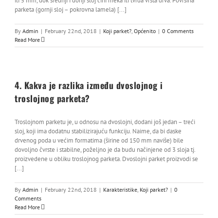
ili 5 mm, dok srednji i donji sloj čini meka ili tvrda vrsta drva. Površina
parketa (gornji sloj – pokrovna lamela) [...]
By
Admin
|
February 22nd, 2018
|
Koji parket?
,
Općenito
|
0 Comments
Read More
4. Kakva je razlika između dvoslojnog i
troslojnog parketa?
Troslojnom parketu je, u odnosu na dvoslojni, dodani još jedan – treći
sloj, koji ima dodatnu stabilizirajuću funkciju. Naime, da bi daske
drvenog poda u većim formatima (širine od 150 mm naviše) bile
dovoljno čvrste i stabilne, poželjno je da budu načinjene od 3 sloja tj.
proizvedene u obliku troslojnog parketa. Dvoslojni parket proizvodi se
[...]
By
Admin
|
February 22nd, 2018
|
Karakteristike
,
Koji parket?
|
0
Comments
Read More