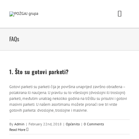
Skip
to
content
Toggle
Naviga
Po
FAQs
Pro
1. Što su gotovi parketi?
Prodaj
Gotovi parketi su parketi čija je površina unaprijed završno obrađena –
POŽGA
polakirana ili nauljena. U pravilu su to višeslojni (dvoslojni ili troslojni)
parketi, međutim unatrag nekoliko godina na tržištu su prisutni i gotovi
masivni parketi. U našem asortimanu možete pronaći sve tri vrste
No
gotovih parketa: dvoslojne, troslojne i masivne.
Karijera / 
By
Admin
|
February 22nd, 2018
|
Općenito
|
0 Comments
Read More