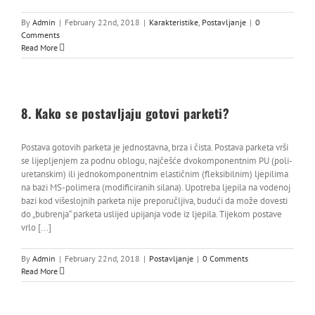
By
Admin
|
February 22nd, 2018
|
Karakteristike
,
Postavljanje
|
0
Comments
Read More
8. Kako se postavljaju gotovi parketi?
Postava gotovih parketa je jednostavna, brza i čista. Postava parketa vrši
se lijepljenjem za podnu oblogu, najčešće dvokomponentnim PU (poli-
uretanskim) ili jednokomponentnim elastičnim (fleksibilnim) ljepilima
na bazi MS-polimera (modificiranih silana). Upotreba ljepila na vodenoj
bazi kod višeslojnih parketa nije preporučljiva, budući da može dovesti
do „bubrenja“ parketa uslijed upijanja vode iz ljepila. Tijekom postave
vrlo [...]
By
Admin
|
February 22nd, 2018
|
Postavljanje
|
0 Comments
Read More