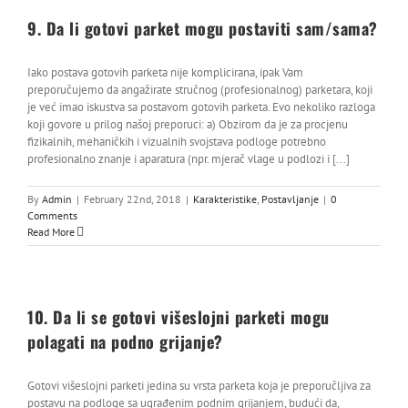
9. Da li gotovi parket mogu postaviti sam/sama?
Iako postava gotovih parketa nije komplicirana, ipak Vam
preporučujemo da angažirate stručnog (profesionalnog) parketara, koji
je već imao iskustva sa postavom gotovih parketa. Evo nekoliko razloga
koji govore u prilog našoj preporuci: a) Obzirom da je za procjenu
fizikalnih, mehaničkih i vizualnih svojstava podloge potrebno
profesionalno znanje i aparatura (npr. mjerač vlage u podlozi i [...]
By
Admin
|
February 22nd, 2018
|
Karakteristike
,
Postavljanje
|
0
Comments
Read More
10. Da li se gotovi višeslojni parketi mogu
polagati na podno grijanje?
Gotovi višeslojni parketi jedina su vrsta parketa koja je preporučljiva za
postavu na podloge sa ugrađenim podnim grijanjem, budući da,