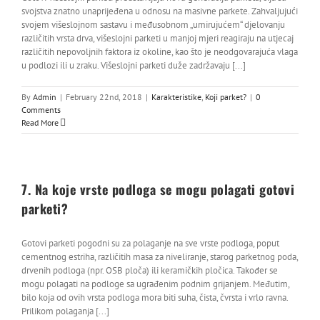
svojstva znatno unaprijeđena u odnosu na masivne parkete. Zahvaljujući
svojem višeslojnom sastavu i međusobnom „umirujućem“ djelovanju
različitih vrsta drva, višeslojni parketi u manjoj mjeri reagiraju na utjecaj
različitih nepovoljnih faktora iz okoline, kao što je neodgovarajuća vlaga
u podlozi ili u zraku. Višeslojni parketi duže zadržavaju [...]
By
Admin
|
February 22nd, 2018
|
Karakteristike
,
Koji parket?
|
0
Comments
Read More
7. Na koje vrste podloga se mogu polagati gotovi
parketi?
Gotovi parketi pogodni su za polaganje na sve vrste podloga, poput
cementnog estriha, različitih masa za niveliranje, starog parketnog poda,
drvenih podloga (npr. OSB ploča) ili keramičkih pločica. Također se
mogu polagati na podloge sa ugrađenim podnim grijanjem. Međutim,
bilo koja od ovih vrsta podloga mora biti suha, čista, čvrsta i vrlo ravna.
Prilikom polaganja [...]