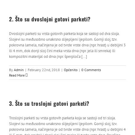
Ko
2. Što su dvoslojni gotovi parketi?
Hr
Dvoslojni parketi su vrsta gotovih parketa koja se sastoji od dva sloja.
Slojevi su međusobno unakrsno slijepljeni ljepilom. Gornji sloj, tzv.
pokrovna lamela, načinjena je od tvrde vrste drva (npr. hrast) u debljini 3
ili 4 mm, dok donji sloj čini meka vrsta drva (npr. jela ili smreka) ili
kompozitni materijal od drva (npr. šperploča [...]
By
Admin
|
February 22nd, 2018
|
Općenito
|
0 Comments
Read More
3. Što su troslojni gotovi parketi?
Troslojni parketi su vrsta gotovih parketa koja se sastoji od tri sloja.
Slojevi su međusobno unakrsno slijepljeni ljepilom. Gornji sloj, tzv.
pokrovna lamela, načinjena je od tvrde vrste drva (npr. hrast) u debljini 4