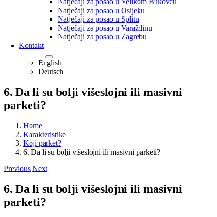
Natječaji za posao u Velikom Bukovcu
Natječaji za posao u Osijeku
Natječaji za posao u Splitu
Natječaji za posao u Varaždinu
Natječaji za posao u Zagrebu
Kontakt
Hrvatski
English
Deutsch
6. Da li su bolji višeslojni ili masivni
parketi?
Home
Karakteristike
Koji parket?
6. Da li su bolji višeslojni ili masivni parketi?
Previous
Next
6. Da li su bolji višeslojni ili masivni
parketi?