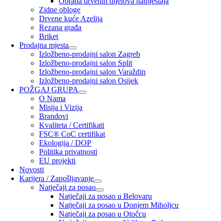
Obrada drvenih dijelova namještaja
Zidne obloge
Drvene kuće Azelija
Rezana građa
Briket
Prodajna mjesta
Izložbeno-prodajni salon Zagreb
Izložbeno-prodajni salon Split
Izložbeno-prodajni salon Varaždin
Izložbeno-prodajni salon Osijek
POŽGAJ GRUPA
O Nama
Misija i Vizija
Brandovi
Kvaliteta / Certifikati
FSC® CoC certifikat
Ekologija / DOP
Politika privatnosti
EU projekti
Novosti
Karijera / Zapošljavanje
Natječaji za posao
Natječaji za posao u Belovaru
Natječaji za posao u Donjem Miholjcu
Natječaji za posao u Otočcu