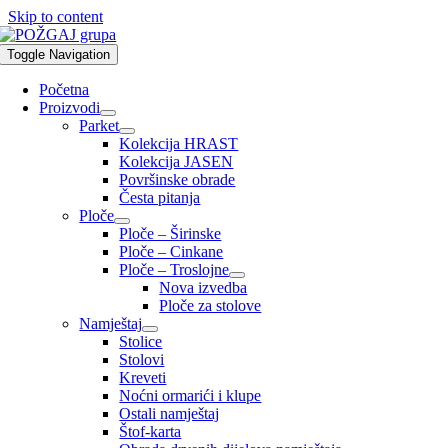
Skip to content
Toggle Navigation
Početna
Proizvodi
Parket
Kolekcija HRAST
Kolekcija JASEN
Površinske obrade
Česta pitanja
Ploče
Ploče – Širinske
Ploče – Cinkane
Ploče – Troslojne
Nova izvedba
Ploče za stolove
Namještaj
Stolice
Stolovi
Kreveti
Noćni ormarići i klupe
Ostali namještaj
Štof-karta