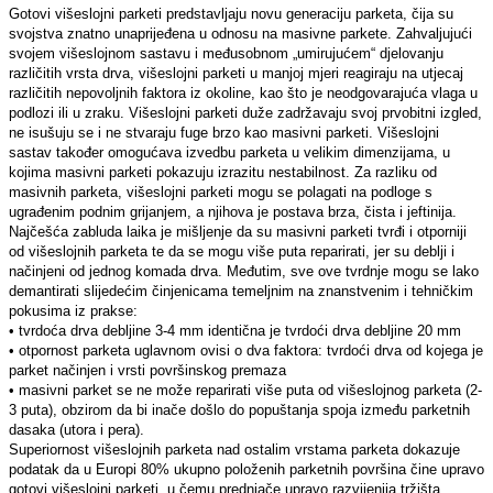
Gotovi višeslojni parketi predstavljaju novu generaciju parketa, čija su
svojstva znatno unaprijeđena u odnosu na masivne parkete. Zahvaljujući
svojem višeslojnom sastavu i međusobnom „umirujućem“ djelovanju
različitih vrsta drva, višeslojni parketi u manjoj mjeri reagiraju na utjecaj
različitih nepovoljnih faktora iz okoline, kao što je neodgovarajuća vlaga u
podlozi ili u zraku. Višeslojni parketi duže zadržavaju svoj prvobitni izgled,
ne isušuju se i ne stvaraju fuge brzo kao masivni parketi. Višeslojni
sastav također omogućava izvedbu parketa u velikim dimenzijama, u
kojima masivni parketi pokazuju izrazitu nestabilnost. Za razliku od
masivnih parketa, višeslojni parketi mogu se polagati na podloge s
ugrađenim podnim grijanjem, a njihova je postava brza, čista i jeftinija.
Najčešća zabluda laika je mišljenje da su masivni parketi tvrđi i otporniji
od višeslojnih parketa te da se mogu više puta reparirati, jer su deblji i
načinjeni od jednog komada drva. Međutim, sve ove tvrdnje mogu se lako
demantirati slijedećim činjenicama temeljnim na znanstvenim i tehničkim
pokusima iz prakse:
• tvrdoća drva debljine 3-4 mm identična je tvrdoći drva debljine 20 mm
• otpornost parketa uglavnom ovisi o dva faktora: tvrdoći drva od kojega je
parket načinjen i vrsti površinskog premaza
• masivni parket se ne može reparirati više puta od višeslojnog parketa (2-
3 puta), obzirom da bi inače došlo do popuštanja spoja između parketnih
dasaka (utora i pera).
Superiornost višeslojnih parketa nad ostalim vrstama parketa dokazuje
podatak da u Europi 80% ukupno položenih parketnih površina čine upravo
gotovi višeslojni parketi, u čemu prednjače upravo razvijenija tržišta