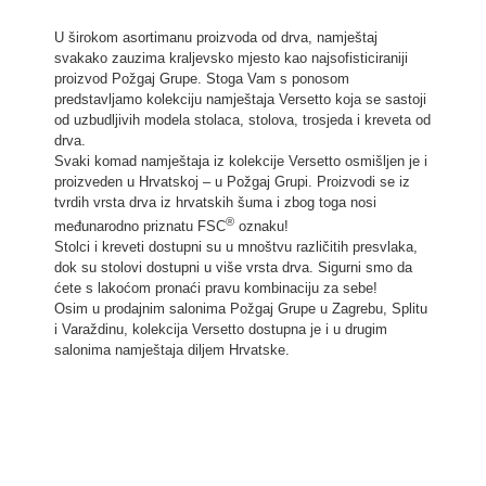
Kontakt
U širokom asortimanu proizvoda od drva, namještaj
svakako zauzima kraljevsko mjesto kao najsofisticiraniji
Hrvatski
proizvod Požgaj Grupe. Stoga Vam s ponosom
predstavljamo kolekciju namještaja Versetto koja se sastoji
od uzbudljivih modela stolaca, stolova, trosjeda i kreveta od
drva.
Svaki komad namještaja iz kolekcije Versetto osmišljen je i
proizveden u Hrvatskoj – u Požgaj Grupi. Proizvodi se iz
tvrdih vrsta drva iz hrvatskih šuma i zbog toga nosi
®
međunarodno priznatu FSC
oznaku!
Stolci i kreveti dostupni su u mnoštvu različitih presvlaka,
dok su stolovi dostupni u više vrsta drva. Sigurni smo da
ćete s lakoćom pronaći pravu kombinaciju za sebe!
Osim u prodajnim salonima Požgaj Grupe u Zagrebu, Splitu
i Varaždinu, kolekcija Versetto dostupna je i u drugim
salonima namještaja diljem Hrvatske.