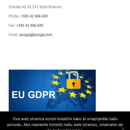
Dravska 40, 42 231 Veliki Bukovec
Phone:
+385 42 406 600
Fax:
+385 42 406 690
Email:
pozgaj@pozgaj.com
Ova web stranica koristi kolačiće kako bi unaprijedila našu
ponudu. Ako nastavite koristiti našu web stranicu, smatramo da