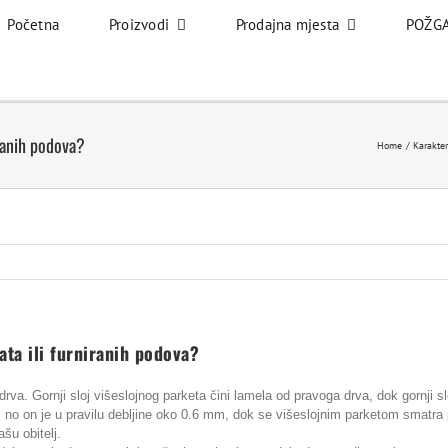
Početna
Proizvodi
Prodajna mjesta
POŽGA
iranih podova?
Home
Karakter
ata ili furniranih podova?
rva. Gornji sloj višeslojnog parketa čini lamela od pravoga drva, dok gornji sloj
ta, no on je u pravilu debljine oko 0.6 mm, dok se višeslojnim parketom smatr
ašu obitelj.