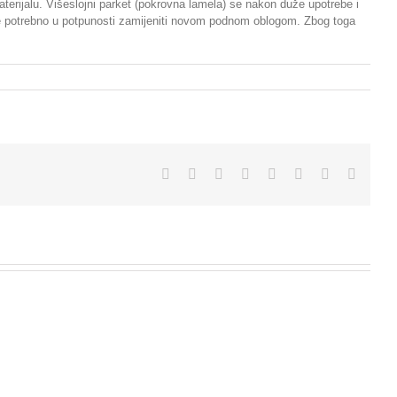
terijalu. Višeslojni parket (pokrovna lamela) se nakon duže upotrebe i
ga je potrebno u potpunosti zamijeniti novom podnom oblogom. Zbog toga
Facebook
X
Reddit
LinkedIn
Tumblr
Pinterest
Vk
Email