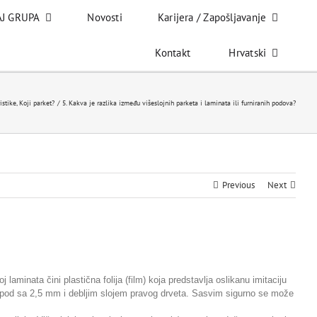
J GRUPA
Novosti
Karijera / Zapošljavanje
Kontakt
Hrvatski
istike
Koji parket?
5. Kakva je razlika između višeslojnih parketa i laminata ili furniranih podova?
Previous
Next
 laminata čini plastična folija (film) koja predstavlja oslikanu imitaciju
a pod sa 2,5 mm i debljim slojem pravog drveta.
Sasvim sigurno se može