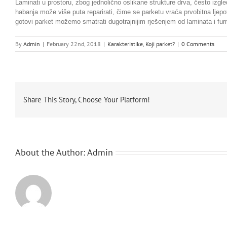
Laminati u prostoru, zbog jednolično oslikane strukture drva, često izgl
habanja može više puta reparirati, čime se parketu vraća prvobitna ljepo
gotovi parket možemo smatrati dugotrajnijim rješenjem od laminata i fur
By
Admin
|
February 22nd, 2018
|
Karakteristike
,
Koji parket?
|
0 Comments
Share This Story, Choose Your Platform!
About the Author:
Admin