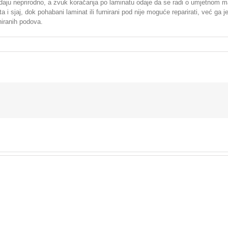
edaju neprirodno, a zvuk koračanja po laminatu odaje da se radi o umjetnom ma
ta i sjaj, dok pohabani laminat ili furnirani pod nije moguće reparirati, već 
niranih podova.