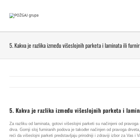
Skip
to
content
5. Kakva je razlika između višeslojnih parketa i laminata ili furn
5. Kakva je razlika između višeslojnih parketa i lamin
Za razliku od laminata, gotovi višeslojni parketi su načinjeni od pravoga d
drva. Gornji sloj furniranih podova je također načinjen od pravoga drve
reći da višeslojni parketi predstavljaju prirodniji i zdraviji izbor za Vas i V