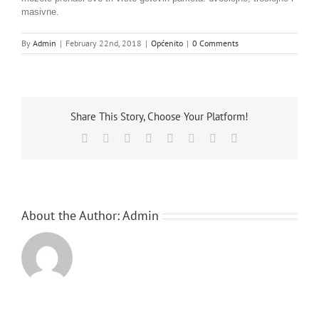
Ko
masivne.
By
Admin
|
February 22nd, 2018
|
Općenito
|
0 Comments
Hr
Share This Story, Choose Your Platform!
Facebook
X
Reddit
LinkedIn
Tumblr
Pinterest
Vk
Email
About the Author:
Admin