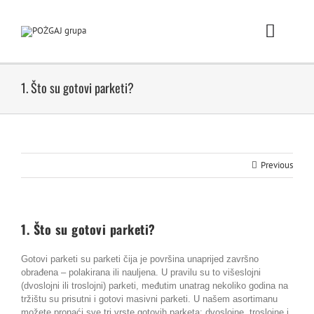
Skip
to
content
Toggle
Naviga
Po
1. Što su gotovi parketi?
Pro
Prodaj
Previous
POŽGA
1. Što su gotovi parketi?
No
Gotovi parketi su parketi čija je površina unaprijed završno
obrađena – polakirana ili nauljena. U pravilu su to višeslojni
Karijera / 
(dvoslojni ili troslojni) parketi, međutim unatrag nekoliko godina na
tržištu su prisutni i gotovi masivni parketi. U našem asortimanu
možete pronaći sve tri vrste gotovih parketa: dvoslojne, troslojne i