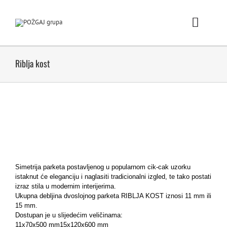
Skip
to
content
Toggle
Naviga
Po
Riblja kost
Pro
Prodaj
POŽGA
Simetrija parketa postavljenog u popularnom cik-cak uzorku
No
istaknut će eleganciju i naglasiti tradicionalni izgled, te tako postati
izraz stila u modernim interijerima.
Ukupna debljina dvoslojnog parketa RIBLJA KOST iznosi 11 mm ili
Karijera / 
15 mm.
Dostupan je u slijedećim veličinama:
11x70x500 mm
15x120x600 mm