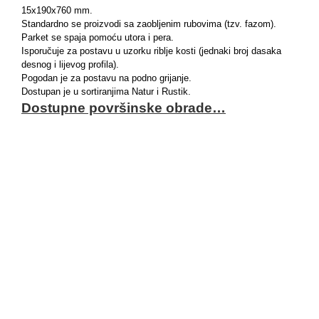
Ko
15x190x760 mm.
Standardno se proizvodi sa zaobljenim rubovima (tzv. fazom).
Parket se spaja pomoću utora i pera.
Hr
Isporučuje za postavu u uzorku riblje kosti (jednaki broj dasaka
desnog i lijevog profila).
Pogodan je za postavu na podno grijanje.
Dostupan je u sortiranjima Natur i Rustik.
Dostupne površinske obrade…