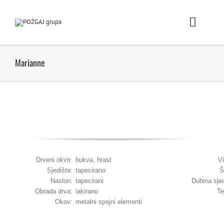
Skip
to
content
Toggle
Naviga
Po
Marianne
Pro
Prodaj
POŽGA
Drveni okvir:
bukva, hrast
V
Sjedište:
tapecirano
Š
No
Naslon:
tapecirani
Dubina sje
Obrada drva:
lakirano
Te
Karijera / 
Okov:
metalni spojni elementi