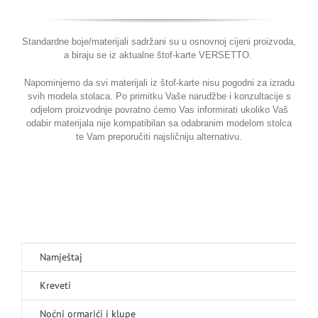
Ko
Standardne boje/materijali sadržani su u osnovnoj cijeni proizvoda,
Hr
a biraju se iz aktualne štof-karte VERSETTO.
Napominjemo da svi materijali iz štof-karte nisu pogodni za izradu
svih modela stolaca. Po primitku Vaše narudžbe i konzultacije s
odjelom proizvodnje povratno ćemo Vas informirati ukoliko Vaš
odabir materijala nije kompatibilan sa odabranim modelom stolca
te Vam preporučiti najsličniju alternativu.
Namještaj
Kreveti
Noćni ormarići i klupe