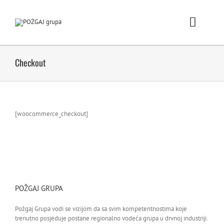
Skip
to
content
Toggle
Naviga
Po
Checkout
Pro
[woocommerce_checkout]
Prodaj
POŽGA
No
POŽGAJ GRUPA
Karijera / 
Požgaj Grupa vodi se vizijom da sa svim kompetentnostima koje
trenutno posjeduje postane regionalno vodeća grupa u drvnoj industriji.