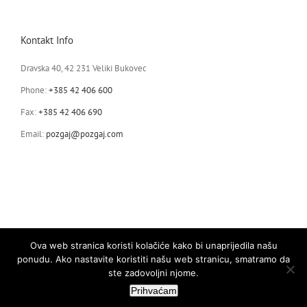
Ko
Kontakt Info
Hr
Dravska 40, 42 231 Veliki Bukovec
Phone:
+385 42 406 600
Fax:
+385 42 406 690
Email:
pozgaj@pozgaj.com
Ova web stranica koristi kolačiće kako bi unaprijedila našu
ponudu. Ako nastavite koristiti našu web stranicu, smatramo da
ste zadovoljni njome.
POŽGAJ GRUPA Copyright 2026.
Prihvaćam