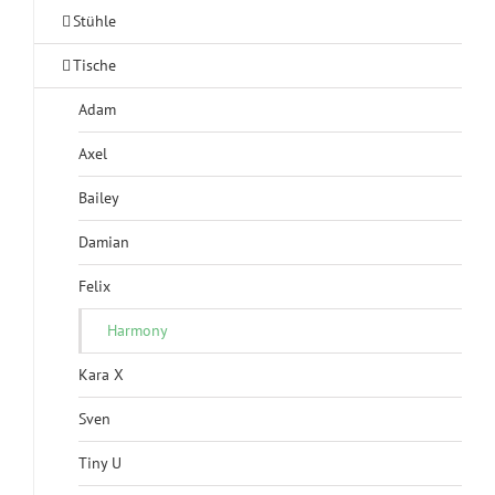
Stühle
Tische
Adam
Axel
Bailey
Damian
Felix
Harmony
Kara X
Sven
Tiny U