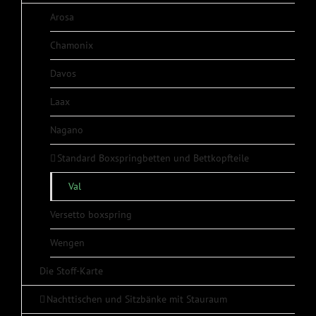
Arosa
Chamonix
Davos
Laax
Nagano
Standard Boxspringbetten und Bettkopfteile
Val
Versetto boxspring
Wengen
Die Stoff-Karte
Nachttischen und Sitzbänke mit Stauraum