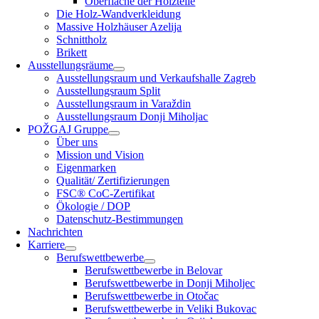
Oberfläche der Holzteile
Die Holz-Wandverkleidung
Massive Holzhäuser Azelija
Schnittholz
Brikett
Ausstellungsräume
Ausstellungsraum und Verkaufshalle Zagreb
Ausstellungsraum Split
Ausstellungsraum in Varaždin
Ausstellungsraum Donji Miholjac
POŽGAJ Gruppe
Über uns
Mission und Vision
Eigenmarken
Qualität/ Zertifizierungen
FSC® CoC-Zertifikat
Ökologie / DOP
Datenschutz-Bestimmungen
Nachrichten
Karriere
Berufswettbewerbe
Berufswettbewerbe in Belovar
Berufswettbewerbe in Donji Miholjec
Berufswettbewerbe in Otočac
Berufswettbewerbe in Veliki Bukovac