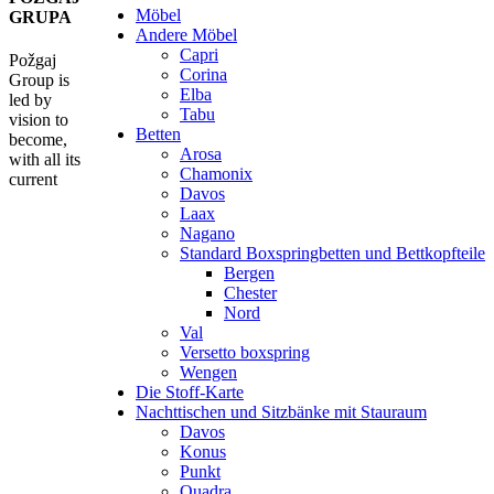
Möbel
GRUPA
Andere Möbel
Capri
Požgaj
Corina
Group is
Elba
led by
Tabu
vision to
Betten
become,
Arosa
with all its
Chamonix
current
Davos
Laax
Nagano
Standard Boxspringbetten und Bettkopfteile
Bergen
Chester
Nord
Val
Versetto boxspring
Wengen
Die Stoff-Karte
Nachttischen und Sitzbänke mit Stauraum
Davos
Konus
Punkt
Quadra