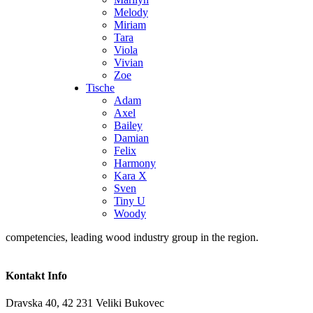
Melody
Miriam
Tara
Viola
Vivian
Zoe
Tische
Adam
Axel
Bailey
Damian
Felix
Harmony
Kara X
Sven
Tiny U
Woody
competencies, leading wood industry group in the region.
Kontakt Info
Dravska 40, 42 231 Veliki Bukovec