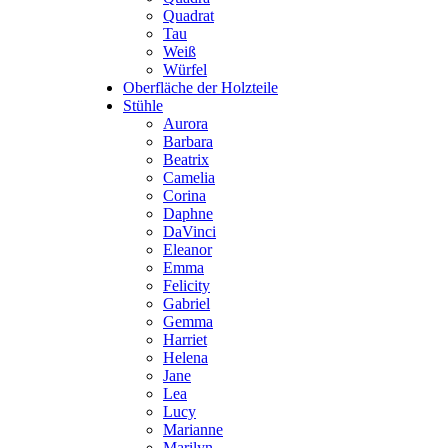
Quadrat
Tau
Weiß
Würfel
Oberfläche der Holzteile
Stühle
Aurora
Barbara
Beatrix
Camelia
Corina
Daphne
DaVinci
Eleanor
Emma
Felicity
Gabriel
Gemma
Harriet
Helena
Jane
Lea
Lucy
Marianne
Marilyn