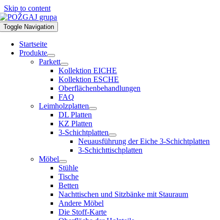
Skip to content
Toggle Navigation
Startseite
Produkte
Parkett
Kollektion EICHE
Kollektion ESCHE
Oberflächenbehandlungen
FAQ
Leimholzplatten
DL Platten
KZ Platten
3-Schichtplatten
Neuausführung der Eiche 3-Schichtplatten
3-Schichttischplatten
Möbel
Stühle
Tische
Betten
Nachttischen und Sitzbänke mit Stauraum
Andere Möbel
Die Stoff-Karte