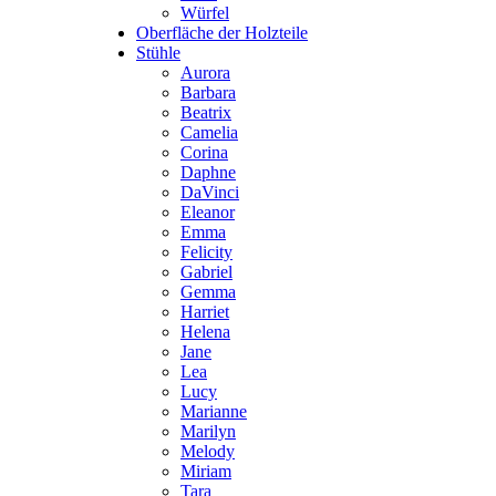
Würfel
Oberfläche der Holzteile
Stühle
Aurora
Barbara
Beatrix
Camelia
Corina
Daphne
DaVinci
Eleanor
Emma
Felicity
Gabriel
Gemma
Harriet
Helena
Jane
Lea
Lucy
Marianne
Marilyn
Melody
Miriam
Tara