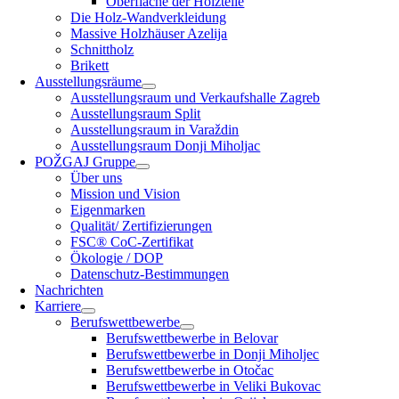
Oberfläche der Holzteile
Die Holz-Wandverkleidung
Massive Holzhäuser Azelija
Schnittholz
Brikett
Ausstellungsräume
Ausstellungsraum und Verkaufshalle Zagreb
Ausstellungsraum Split
Ausstellungsraum in Varaždin
Ausstellungsraum Donji Miholjac
POŽGAJ Gruppe
Über uns
Mission und Vision
Eigenmarken
Qualität/ Zertifizierungen
FSC® CoC-Zertifikat
Ökologie / DOP
Datenschutz-Bestimmungen
Nachrichten
Karriere
Berufswettbewerbe
Berufswettbewerbe in Belovar
Berufswettbewerbe in Donji Miholjec
Berufswettbewerbe in Otočac
Berufswettbewerbe in Veliki Bukovac