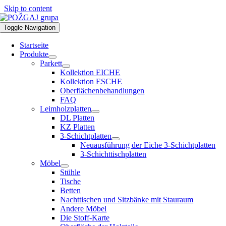
Skip to content
Toggle Navigation
Startseite
Produkte
Parkett
Kollektion EICHE
Kollektion ESCHE
Oberflächenbehandlungen
FAQ
Leimholzplatten
DL Platten
KZ Platten
3-Schichtplatten
Neuausführung der Eiche 3-Schichtplatten
3-Schichttischplatten
Möbel
Stühle
Tische
Betten
Nachttischen und Sitzbänke mit Stauraum
Andere Möbel
Die Stoff-Karte