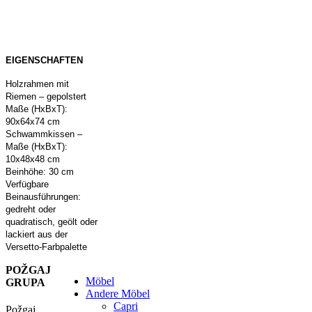
EIGENSCHAFTEN
Holzrahmen mit
Riemen – gepolstert
Maße (HxBxT):
90x64x74 cm
Schwammkissen –
Maße (HxBxT):
10x48x48 cm
Beinhöhe: 30 cm
Verfügbare
Beinausführungen:
gedreht oder
quadratisch, geölt oder
lackiert aus der
Versetto-Farbpalette
POŽGAJ
Möbel
GRUPA
Andere Möbel
Capri
Požgaj