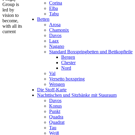
Corina
Group is
Elba
led by
Tabu
vision to
Betten
become,
Arosa
with all its
Chamonix
current
Davos
Laax
Nagano
Standard Boxspringbetten und Bettkopfteile
Bergen
Chester
Nord
Val
Versetto boxspring
Wengen
Die Stoff-Karte
Nachttischen und Sitzbänke mit Stauraum
Davos
Konus
Punkt
Quadra
Quadrat
Tau
Weiß